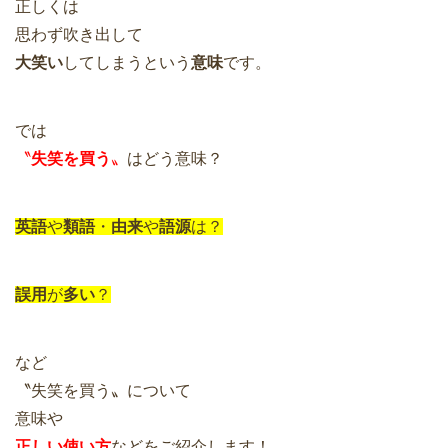
正しくは
思わず吹き出して
大笑い
してしまうという
意味
です。
では
〝
失笑を買う
〟
はどう意味？
英語
や
類語
・
由来
や
語源
は？
誤用
が
多い
？
など
〝失笑を買う〟について
意味や
正しい使い方
などをご紹介します！