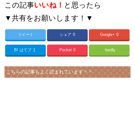
この記事
いいね！
と思ったら
▼共有をお願いします！▼
ツイート
シェア
0
Google+
0
B!
はてブ
1
Pocket
0
feedly
こちらの記事もよく読まれています＾＾