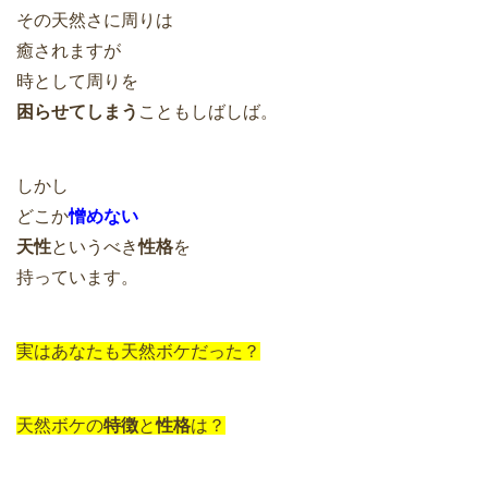
その天然さに周りは
癒されますが
時として周りを
困らせてしまう
こともしばしば。
しかし
どこか
憎めない
天性
というべき
性格
を
持っています。
実はあなたも天然ボケだった？
天然ボケの
特徴
と
性格
は？