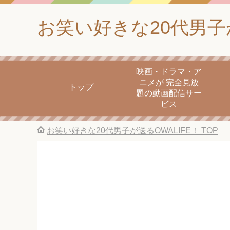
お笑い好きな20代男子が
映画・ドラマ・ア
ニメが 完全見放
トップ
題の動画配信サー
ビス
お笑い好きな20代男子が送るOWALIFE！
TOP