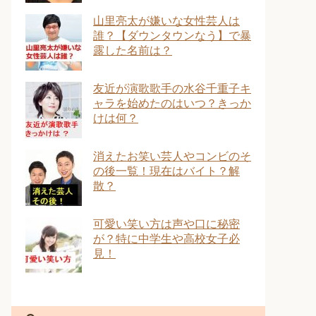
山里亮太が嫌いな女性芸人は
誰？【ダウンタウンなう】で暴
露した名前は？
友近が演歌歌手の水谷千重子キ
ャラを始めたのはいつ？きっか
けは何？
消えたお笑い芸人やコンビのそ
の後一覧！現在はバイト？解
散？
可愛い笑い方は声や口に秘密
が？特に中学生や高校女子必
見！