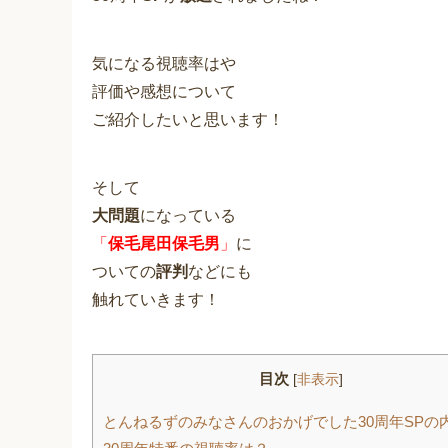
気になる視聴率はや
評価や感想について
ご紹介したいと思います！
そして
大問題
になっている
「
保毛尾田保毛男
」
に
ついての
評判
などにも
触れていきます！
目次
[
非表示
]
とんねるずのみなさんのおかげでした30周年SPの