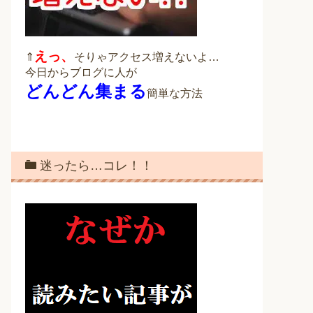
えっ、
⇑
そりゃアクセス増えないよ…
今日からブログに人が
どんどん集まる
簡単な方法
迷ったら…コレ！！