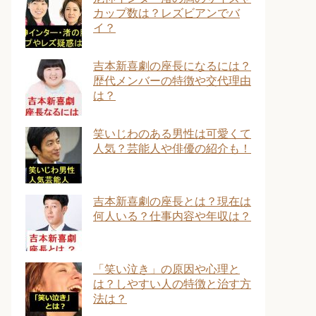
カップ数は？レズビアンでバ
イ？
吉本新喜劇の座長になるには？
歴代メンバーの特徴や交代理由
は？
笑いじわのある男性は可愛くて
人気？芸能人や俳優の紹介も！
吉本新喜劇の座長とは？現在は
何人いる？仕事内容や年収は？
「笑い泣き」の原因や心理と
は？しやすい人の特徴と治す方
法は？