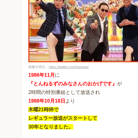
画像引用元：
https://twitter.com/hashtag/
1986年11月
に
『とんねるずのみなさんのおかげです』
が
2時間の特別番組として放送され
1988年10月18日
より
木曜21時枠で
レギュラー放送がスタートして
30年となりました。