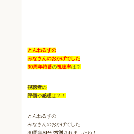
とんねるずの
みなさんのおかげでした
30周年特番
の
視聴率
は？
視聴者
の
評価
や
感想
は？！
とんねるずの
みなさんのおかげでした
30周年
SP
が
放送
されましたね！