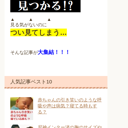
▲ ▲ ▲
見る気がないのに
つい見てしまう…
大集結！！！
そんな記事が
人気記事ベスト10
赤ちゃんの引き笑いのような呼
吸や声は病気？寝てる時もす
る？
尼神インター渚の胸のサイズや