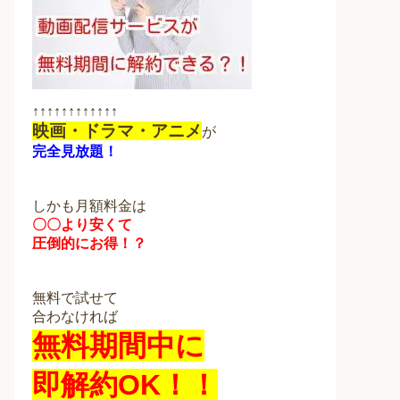
↑↑↑↑↑↑↑↑↑↑↑↑
映画・ドラマ・アニメ
が
完全見放題！
しかも月額料金は
〇〇より安くて
圧倒的にお得！？
無料で試せて
合わなければ
無料期間中に
即解約OK！！