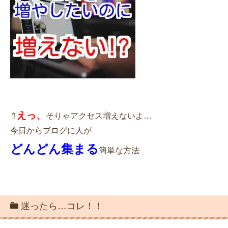
えっ、
⇑
そりゃアクセス増えないよ…
今日からブログに人が
どんどん集まる
簡単な方法
迷ったら…コレ！！