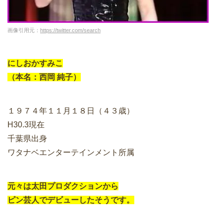
画像引用元：
https://twitter.com/search
にしおかすみこ
（本名：西岡 純子）
１９７４年１１月１８日（４３歳）
H30.3現在
千葉県出身
ワタナベエンターテインメント所属
元々は太田プロダクションから
ピン芸人でデビューしたそうです。