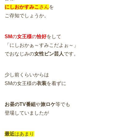
にしおかすみこ
さん
を
ご存知でしょうか。
SM
の
女王様
の
恰好
をして
「にしおかぁ～すみこだよぉ～」
でおなじみの
女性ピン芸人
です。
少し前くらいからは
SMの女王様の
衣装
を着ずに
お昼のTV番組
や
旅ロケ
等でも
登場していましたが
最近
はあまり