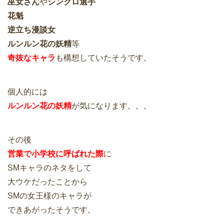
巫女さん
や
シンクロ選手
花魁
逆立ち漫談女
ルンルン花の妖精
等
奇抜なキャラ
も構想していたそうです。
個人的には
ルンルン花の妖精
が気になります。。。
その後
営業で小学校に呼ばれた際
に
SMキャラのネタをして
大ウケだったことから
SMの女王様のキャラが
できあがったそうです。