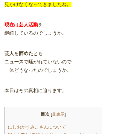
見かけなくなってきましたね。
現在
は
芸人活動
を
継続しているのでしょうか。
芸人
を
辞めた
とも
ニュース
で騒がれていないので
一体どうなったのでしょうか。
本日はその真相に迫ります。
目次
[
非表示
]
にしおかすみこさんについて