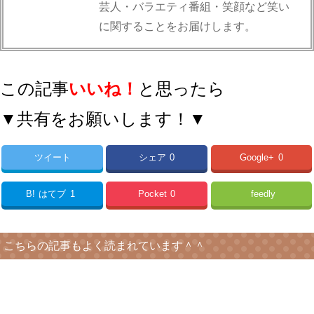
芸人・バラエティ番組・笑顔など笑い
に関することをお届けします。
この記事
いいね！
と思ったら
▼共有をお願いします！▼
ツイート
シェア
0
Google+
0
B!
はてブ
1
Pocket
0
feedly
こちらの記事もよく読まれています＾＾