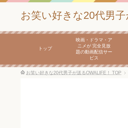
お笑い好きな20代男子が
映画・ドラマ・ア
ニメが 完全見放
トップ
題の動画配信サー
ビス
お笑い好きな20代男子が送るOWALIFE！
TOP