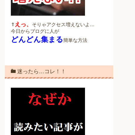
えっ、
⇑
そりゃアクセス増えないよ…
今日からブログに人が
どんどん集まる
簡単な方法
迷ったら…コレ！！