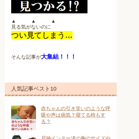
▲ ▲ ▲
見る気がないのに
つい見てしまう…
大集結！！！
そんな記事が
人気記事ベスト10
赤ちゃんの引き笑いのような呼
吸や声は病気？寝てる時もす
る？
尼神インター渚の胸のサイズや