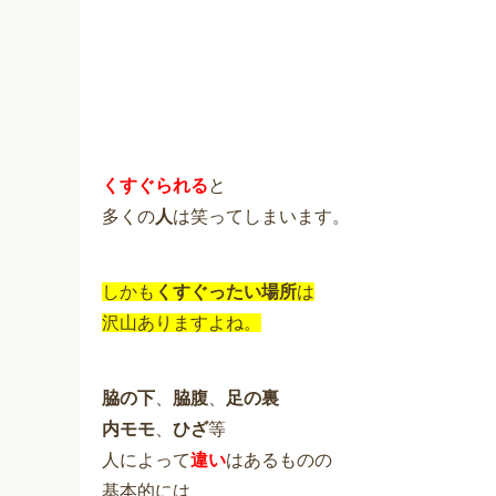
くすぐられる
と
多くの
人
は笑ってしまいます。
しかも
くすぐったい場所
は
沢山ありますよね。
脇の下
、
脇腹
、
足の裏
内モモ
、
ひざ
等
人によって
違い
はあるものの
基本的には