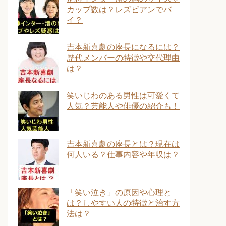
カップ数は？レズビアンでバ
イ？
吉本新喜劇の座長になるには？
歴代メンバーの特徴や交代理由
は？
笑いじわのある男性は可愛くて
人気？芸能人や俳優の紹介も！
吉本新喜劇の座長とは？現在は
何人いる？仕事内容や年収は？
「笑い泣き」の原因や心理と
は？しやすい人の特徴と治す方
法は？