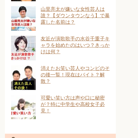
山里亮太が嫌いな女性芸人は
誰？【ダウンタウンなう】で暴
露した名前は？
友近が演歌歌手の水谷千重子キ
ャラを始めたのはいつ？きっか
けは何？
消えたお笑い芸人やコンビのそ
の後一覧！現在はバイト？解
散？
可愛い笑い方は声や口に秘密
が？特に中学生や高校女子必
見！