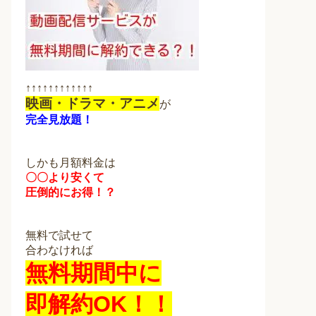
↑↑↑↑↑↑↑↑↑↑↑↑
映画・ドラマ・アニメ
が
完全見放題！
しかも月額料金は
〇〇より安くて
圧倒的にお得！？
無料で試せて
合わなければ
無料期間中に
即解約OK！！