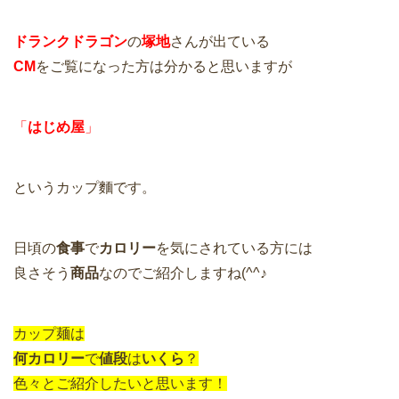
ドランクドラゴン
の
塚地
さんが出ている
CM
をご覧になった方は分かると思いますが
「
はじめ屋
」
というカップ麵です。
日頃の
食事
で
カロリー
を気にされている方には
良さそう
商品
なのでご紹介しますね(^^♪
カップ麺は
何カロリー
で
値段
は
いくら
？
色々とご紹介したいと思います！