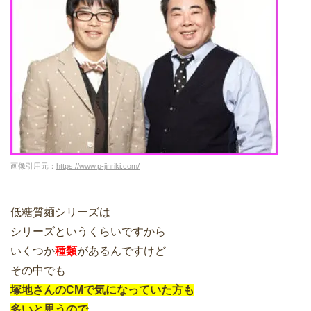
画像引用元：
https://www.p-jinriki.com/
低糖質麺シリーズは
シリーズというくらいですから
いくつか
種類
があるんですけど
その中でも
塚地さんのCMで気になっていた方も
多いと思うので