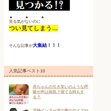
▲ ▲ ▲
見る気がないのに
つい見てしまう…
大集結！！！
そんな記事が
人気記事ベスト10
赤ちゃんの引き笑いのような呼
吸や声は病気？寝てる時もす
る？
尼神インター渚の胸のサイズや