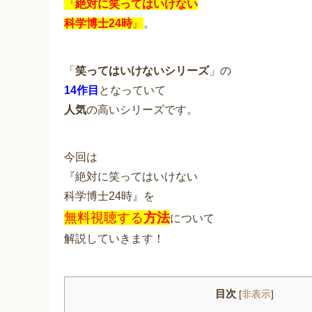
『
絶対に笑ってはいけない
科学博士24時
』
。
「
笑ってはいけないシリーズ
」の
14作目
となっていて
人気
の高いシリーズです。
今回は
『絶対に笑ってはいけない
科学博士24時』を
無料視聴する
方法
について
解説していきます！
目次
[
非表示
]