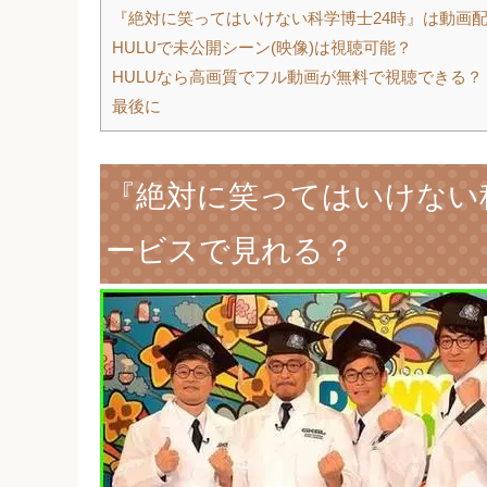
『絶対に笑ってはいけない科学博士24時』は動画
HULUで未公開シーン(映像)は視聴可能？
HULUなら高画質でフル動画が無料で視聴できる？
最後に
『絶対に笑ってはいけない
ービスで見れる？