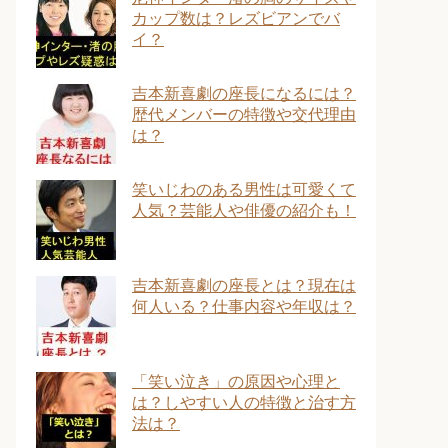
カップ数は？レズビアンでバ
イ？
吉本新喜劇の座長になるには？
歴代メンバーの特徴や交代理由
は？
笑いじわのある男性は可愛くて
人気？芸能人や俳優の紹介も！
吉本新喜劇の座長とは？現在は
何人いる？仕事内容や年収は？
「笑い泣き」の原因や心理と
は？しやすい人の特徴と治す方
法は？