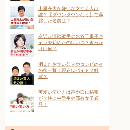
山里亮太が嫌いな女性芸人は
誰？【ダウンタウンなう】で暴
露した名前は？
友近が演歌歌手の水谷千重子キ
ャラを始めたのはいつ？きっか
けは何？
消えたお笑い芸人やコンビのそ
の後一覧！現在はバイト？解
散？
可愛い笑い方は声や口に秘密
が？特に中学生や高校女子必
見！