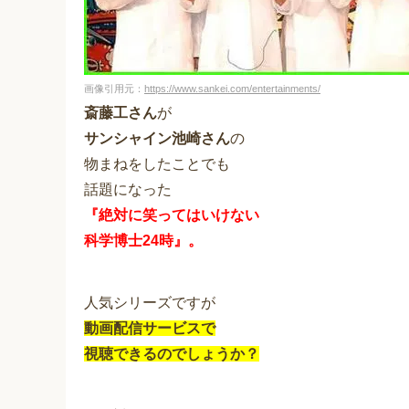
画像引用元：
https://www.sankei.com/entertainments/
斎藤工さん
が
サンシャイン池崎さん
の
物まねをしたことでも
話題になった
『絶対に笑ってはいけない
科学博士24時』。
人気シリーズですが
動画配信サービスで
視聴できるのでしょうか？