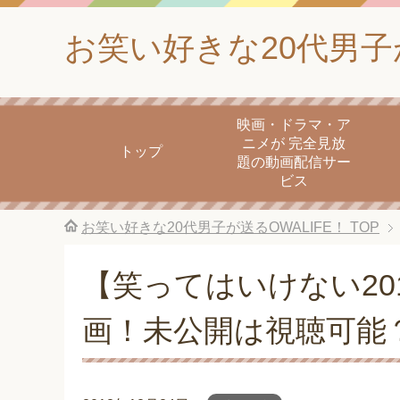
お笑い好きな20代男子が
映画・ドラマ・ア
ニメが 完全見放
トップ
題の動画配信サー
ビス
お笑い好きな20代男子が送るOWALIFE！
TOP
【笑ってはいけない20
画！未公開は視聴可能