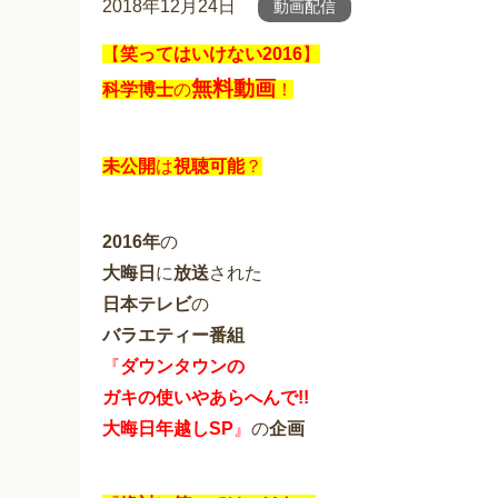
2018年12月24日
動画配信
【
笑ってはいけない2016
】
無料動画
科学博士
の
！
未公開
は
視聴可能
？
2016年
の
大晦日
に
放送
された
日本テレビ
の
バラエティー番組
『
ダウンタウンの
ガキの使いやあらへんで!!
大晦日年越しSP
』
の
企画