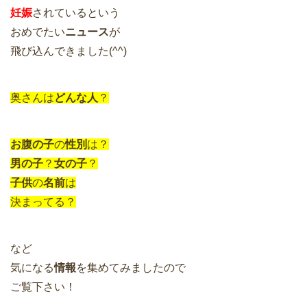
妊娠
されているという
おめでたい
ニュース
が
飛び込んできました(^^)
奥さんは
どんな人
？
お腹の子
の
性別
は？
男の子
？
女の子
？
子供
の
名前
は
決まってる？
など
気になる
情報
を集めてみましたので
ご覧下さい！