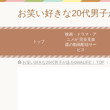
お笑い好きな20代男子が
映画・ドラマ・ア
ニメが 完全見放
トップ
題の動画配信サー
ビス
お笑い好きな20代男子が送るOWALIFE！
TOP