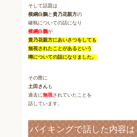
そして話題は
横綱白鵬
と
貴乃花親方
の
確執についての話になり
横綱白鵬
が
貴乃花親方にあいさつをしても
無視されたことがあるという
噂についての話になりました。
その際に
土田さん
も
過去に
無視
されていたことを
話しています。
バイキングで話した内容は