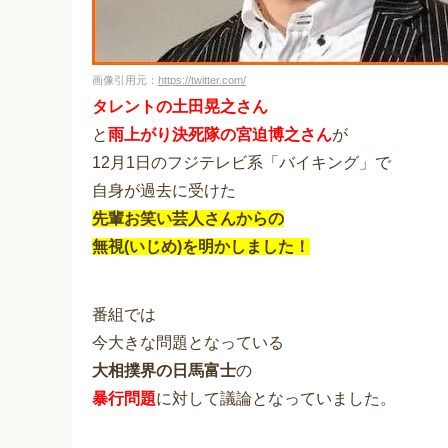
画像引用元：
https://twitter.com/
タレントの土田晃之さん
と
雨上がり決死隊の宮迫博之さん
が
12月1日のフジテレビ系「バイキング」で
自身が過去に受けた
先輩お笑い芸人さんからの
無視(いじめ)を明かしました！
番組では
今大きな問題となっている
大相撲界の日馬富士
の
暴行問題
に対して議論となっていました。