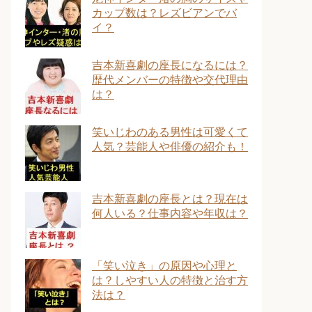
カップ数は？レズビアンでバ
イ？
吉本新喜劇の座長になるには？
歴代メンバーの特徴や交代理由
は？
笑いじわのある男性は可愛くて
人気？芸能人や俳優の紹介も！
吉本新喜劇の座長とは？現在は
何人いる？仕事内容や年収は？
「笑い泣き」の原因や心理と
は？しやすい人の特徴と治す方
法は？