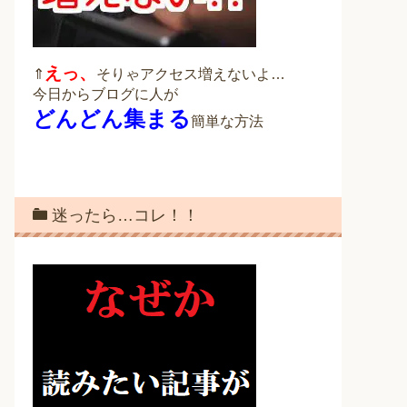
えっ、
⇑
そりゃアクセス増えないよ…
今日からブログに人が
どんどん集まる
簡単な方法
迷ったら…コレ！！