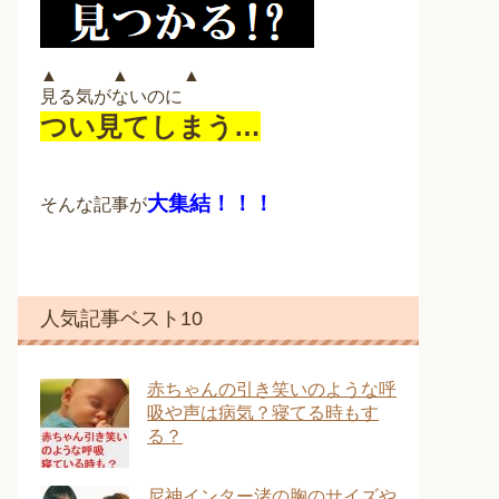
▲ ▲ ▲
見る気がないのに
つい見てしまう…
大集結！！！
そんな記事が
人気記事ベスト10
赤ちゃんの引き笑いのような呼
吸や声は病気？寝てる時もす
る？
尼神インター渚の胸のサイズや