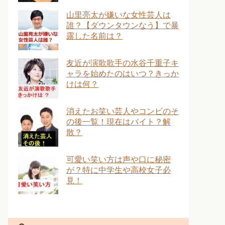
山里亮太が嫌いな女性芸人は
誰？【ダウンタウンなう】で暴
露した名前は？
友近が演歌歌手の水谷千重子キ
ャラを始めたのはいつ？きっか
けは何？
消えたお笑い芸人やコンビのそ
の後一覧！現在はバイト？解
散？
可愛い笑い方は声や口に秘密
が？特に中学生や高校女子必
見！