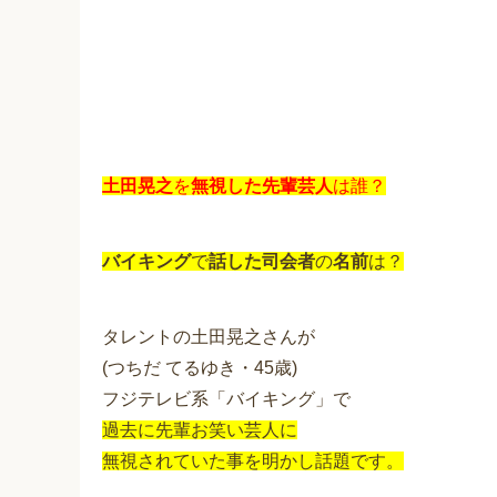
土田晃之
を
無視した先輩芸人
は誰？
バイキング
で
話した司会者
の
名前
は？
タレントの土田晃之さんが
(つちだ てるゆき・45歳)
フジテレビ系「バイキング」で
過去に先輩お笑い芸人に
無視されていた事を明かし話題です。