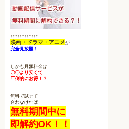
↑↑↑↑↑↑↑↑↑↑↑↑
映画・ドラマ・アニメ
が
完全見放題！
しかも月額料金は
〇〇より安くて
圧倒的にお得！？
無料で試せて
合わなければ
無料期間中に
即解約OK！！