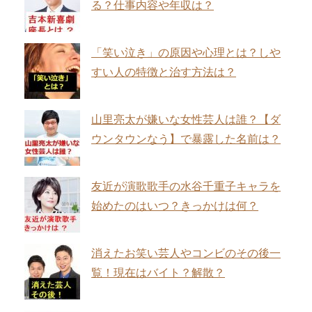
る？仕事内容や年収は？
「笑い泣き」の原因や心理とは？しや
すい人の特徴と治す方法は？
山里亮太が嫌いな女性芸人は誰？【ダ
ウンタウンなう】で暴露した名前は？
友近が演歌歌手の水谷千重子キャラを
始めたのはいつ？きっかけは何？
消えたお笑い芸人やコンビのその後一
覧！現在はバイト？解散？