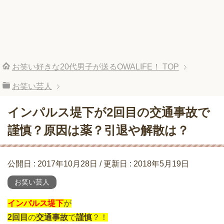
お笑い好きな20代男子が送るOWALIFE！
TOP
お笑い芸人
インパルス堤下が2回目の交通事故で
謹慎？原因は薬？引退や解散は？
公開日 :
2017年10月28日
/ 更新日 :
2018年5月19日
お笑い芸人
インパルス堤下
が
2回目
の
交通事故
で
謹慎
？！