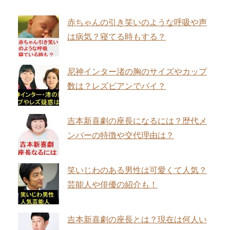
赤ちゃんの引き笑いのような呼吸や声
は病気？寝てる時もする？
尼神インター渚の胸のサイズやカップ
数は？レズビアンでバイ？
吉本新喜劇の座長になるには？歴代メ
ンバーの特徴や交代理由は？
笑いじわのある男性は可愛くて人気？
芸能人や俳優の紹介も！
吉本新喜劇の座長とは？現在は何人い