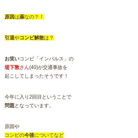
原因
は
薬
なの？！
引退
や
コンビ解散
は？
お笑い
コンビ「インパルス」の
堤下敦
さん
(40)が交通事故を
起こしてしまったそうです！
今年に入り2回目ということで
問題
となっています。
原因や
コンビの
今後
についてなど