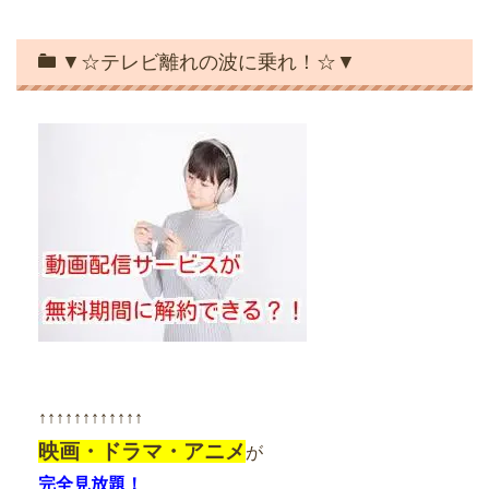
▼☆テレビ離れの波に乗れ！☆▼
↑↑↑↑↑↑↑↑↑↑↑↑
映画・ドラマ・アニメ
が
完全見放題！