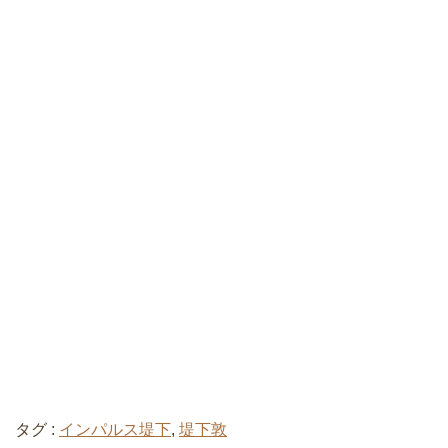
タグ :
インパルス堤下
,
堤下敦