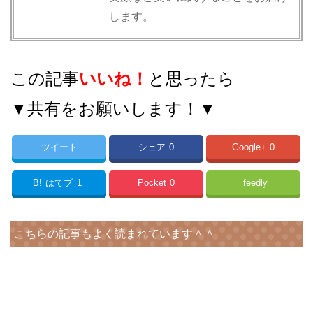
します。
この記事
いいね！
と思ったら
▼共有をお願いします！▼
ツイート
シェア
0
Google+
0
B!
はてブ
1
Pocket
0
feedly
こちらの記事もよく読まれています＾＾