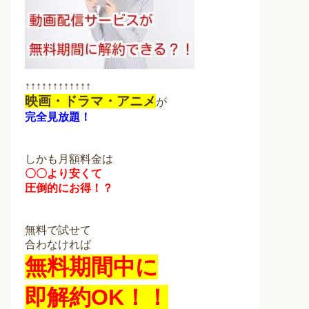
↑↑↑↑↑↑↑↑↑↑↑↑
映画・ドラマ・アニメ
が
完全見放題！
しかも月額料金は
〇〇より安くて
圧倒的にお得！？
無料で試せて
合わなければ
無料期間中に
即解約OK！！