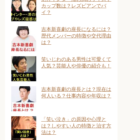
カップ数は？レズビアンでバ
イ？
吉本新喜劇の座長になるには？
歴代メンバーの特徴や交代理由
は？
笑いじわのある男性は可愛くて
人気？芸能人や俳優の紹介も！
吉本新喜劇の座長とは？現在は
何人いる？仕事内容や年収は？
「笑い泣き」の原因や心理と
は？しやすい人の特徴と治す方
法は？