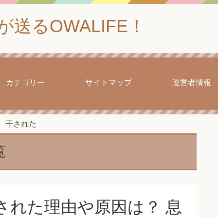
送るOWALIFE！
カテゴリー
サイトマップ
運営者情報
干された
覧
された理由や原因は？ 息