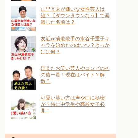
山里亮太が嫌いな女性芸人は
誰？【ダウンタウンなう】で暴
露した名前は？
友近が演歌歌手の水谷千重子キ
ャラを始めたのはいつ？きっか
けは何？
消えたお笑い芸人やコンビのそ
の後一覧！現在はバイト？解
散？
可愛い笑い方は声や口に秘密
が？特に中学生や高校女子必
見！