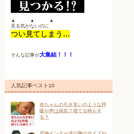
▲ ▲ ▲
見る気がないのに
つい見てしまう…
大集結！！！
そんな記事が
人気記事ベスト10
赤ちゃんの引き笑いのような呼
吸や声は病気？寝てる時もす
る？
尼神インター渚の胸のサイズや