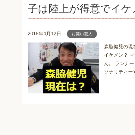
子は陸上が得意でイケ
2018年4月12日
お笑い芸人
森脇健児の現
イケメン？ 
ん。 ランナ
ソナリティー