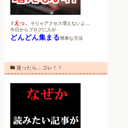
えっ、
⇑
そりゃアクセス増えないよ…
今日からブログに人が
どんどん集まる
簡単な方法
迷ったら…コレ！！