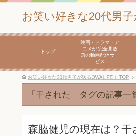
お笑い好きな20代男子が
映画・ドラマ・ア
ニメが 完全見放
トップ
題の動画配信サー
ビス
お笑い好きな20代男子が送るOWALIFE！
TOP
「干された」タグの記事一
森脇健児の現在は？干