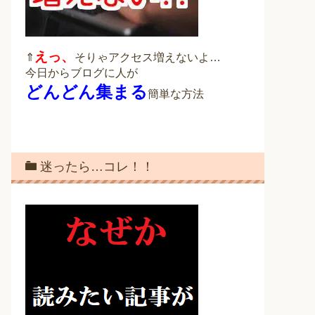
えっ、
⇑
そりゃアクセス増えないよ…
今日からブログに人が
どんどん集まる
簡単な方法
迷ったら…コレ！！