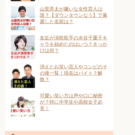
山里亮太が嫌いな女性芸人は
誰？【ダウンタウンなう】で暴
露した名前は？
友近が演歌歌手の水谷千重子キ
ャラを始めたのはいつ？きっか
けは何？
消えたお笑い芸人やコンビのそ
の後一覧！現在はバイト？解
散？
可愛い笑い方は声や口に秘密
が？特に中学生や高校女子必
見！