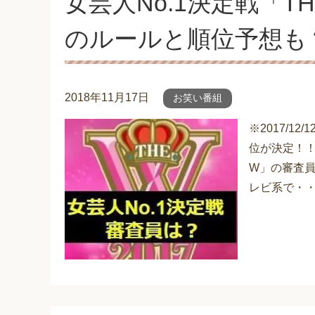
女芸人No.1決定戦「T
のルールと順位予想も
2018年11月17日
お笑い番組
※2017/1
位が決定！！
W」の審査員
レビ系で・