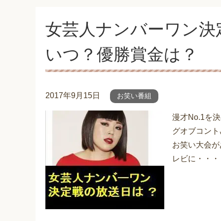
女芸人ナンバーワン決
いつ？優勝賞金は？
2017年9月15日
お笑い番組
漫才No.1を
グオブコント〟
お笑い大会があ
レビに・・・