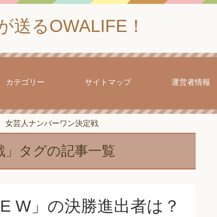
送るOWALIFE！
カテゴリー
サイトマップ
運営者情報
女芸人ナンバーワン決定戦
戦」タグの記事一覧
HE W」の決勝進出者は？