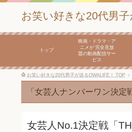
お笑い好きな20代男子が
映画・ドラマ・ア
ニメが 完全見放
トップ
題の動画配信サー
ビス
お笑い好きな20代男子が送るOWALIFE！
TOP
「女芸人ナンバーワン決定
女芸人No.1決定戦「T