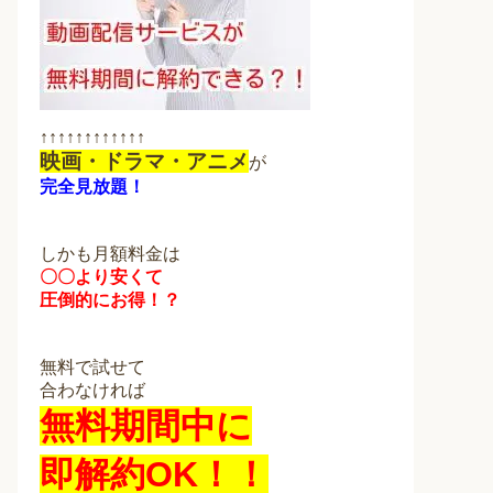
↑↑↑↑↑↑↑↑↑↑↑↑
映画・ドラマ・アニメ
が
完全見放題！
しかも月額料金は
〇〇より安くて
圧倒的にお得！？
無料で試せて
合わなければ
無料期間中に
即解約OK！！