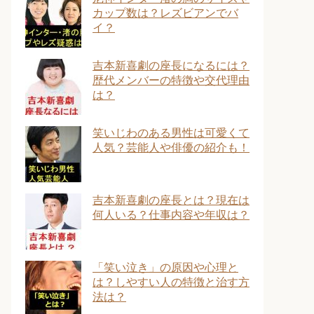
カップ数は？レズビアンでバ
イ？
吉本新喜劇の座長になるには？
歴代メンバーの特徴や交代理由
は？
笑いじわのある男性は可愛くて
人気？芸能人や俳優の紹介も！
吉本新喜劇の座長とは？現在は
何人いる？仕事内容や年収は？
「笑い泣き」の原因や心理と
は？しやすい人の特徴と治す方
法は？