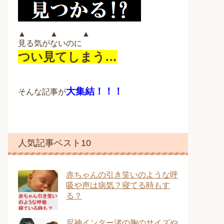
▲ ▲ ▲
見る気がないのに
つい見てしまう…
大集結！！！
そんな記事が
人気記事ベスト10
赤ちゃんの引き笑いのような呼
吸や声は病気？寝てる時もす
る？
尼神インター渚の胸のサイズや