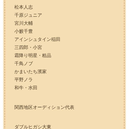
松本人志
千原ジュニア
宮川大輔
小籔千豊
アインシュタイン稲田
三四郎・小宮
霜降り明星・粗品
千鳥ノブ
かまいたち濱家
平野ノラ
和牛・水田
関西地区オーディション代表
ダブルヒガシ大東