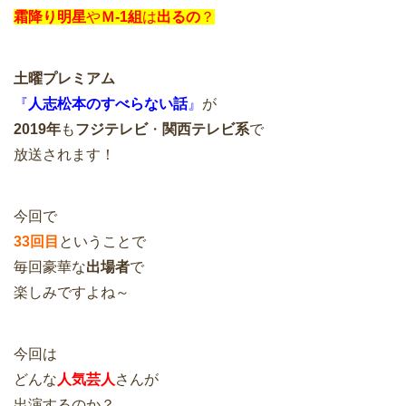
霜降り明星
や
Ｍ-1組
は
出るの
？
土曜プレミアム
『
人志松本のすべらない話
』
が
2019年
も
フジテレビ
・
関西テレビ系
で
放送されます！
今回で
33回目
ということで
毎回豪華な
出場者
で
楽しみですよね～
今回は
どんな
人気芸人
さんが
出演するのか？