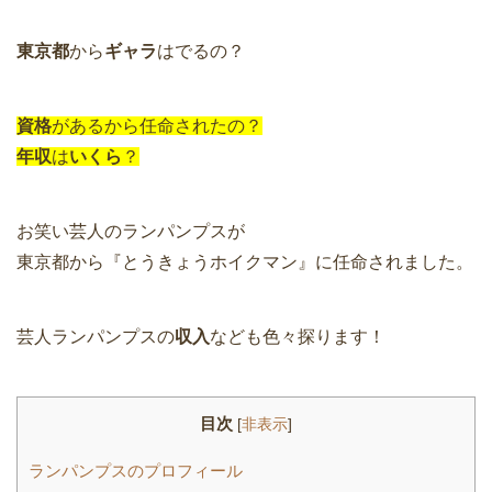
東京都
から
ギャラ
はでるの？
資格
があるから任命されたの？
年収
は
いくら
？
お笑い芸人のランパンプスが
東京都から『とうきょうホイクマン』に任命されました。
芸人ランパンプスの
収入
なども色々探ります！
目次
[
非表示
]
ランパンプスのプロフィール