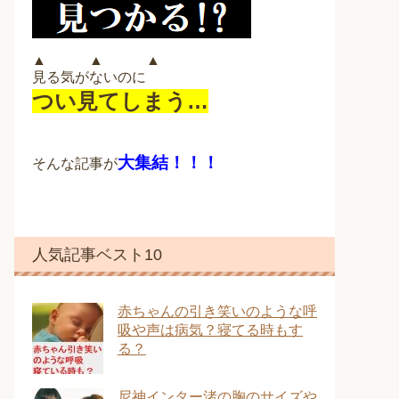
▲ ▲ ▲
見る気がないのに
つい見てしまう…
大集結！！！
そんな記事が
人気記事ベスト10
赤ちゃんの引き笑いのような呼
吸や声は病気？寝てる時もす
る？
尼神インター渚の胸のサイズや