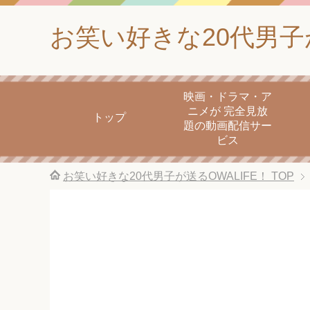
お笑い好きな20代男子が
映画・ドラマ・ア
ニメが 完全見放
トップ
題の動画配信サー
ビス
お笑い好きな20代男子が送るOWALIFE！
TOP