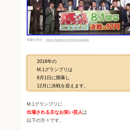
画像引用元：
https://twitter.com/m1grandprix
2018年の
M₋1グランプリは
8月1日に開幕し
12月に決戦を迎えます。
M₋1グランプリに
出場される主なお笑い芸人
は
以下の方々です。