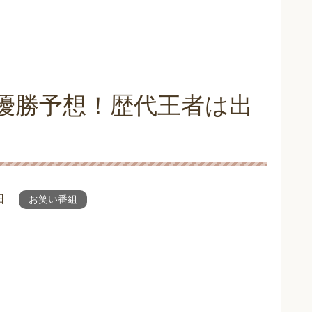
8の優勝予想！歴代王者は出
日
お笑い番組