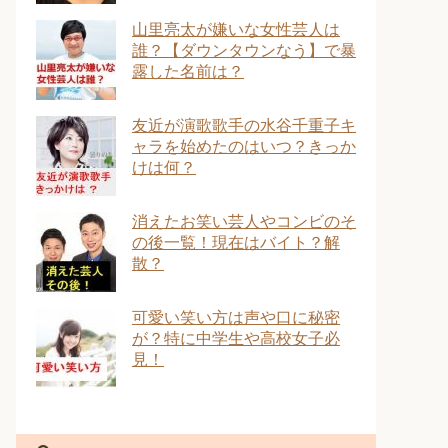
山里亮太が嫌いな女性芸人は
誰？【ダウンタウンなう】で暴
露した名前は？
友近が演歌歌手の水谷千重子キ
ャラを始めたのはいつ？きっか
けは何？
消えたお笑い芸人やコンビのそ
の後一覧！現在はバイト？解
散？
可愛い笑い方は声や口に秘密
が？特に中学生や高校女子必
見！