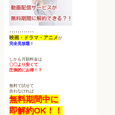
↑↑↑↑↑↑↑↑↑↑↑↑
映画・ドラマ・アニメ
が
完全見放題！
しかも月額料金は
〇〇より安くて
圧倒的にお得！？
無料で試せて
合わなければ
無料期間中に
即解約OK！！