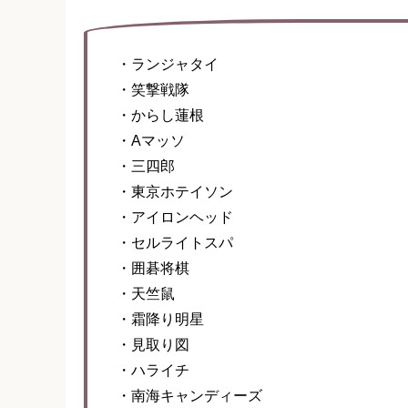
・ランジャタイ
・笑撃戦隊
・からし蓮根
・Aマッソ
・三四郎
・東京ホテイソン
・アイロンヘッド
・セルライトスパ
・囲碁将棋
・天竺鼠
・霜降り明星
・見取り図
・ハライチ
・南海キャンディーズ