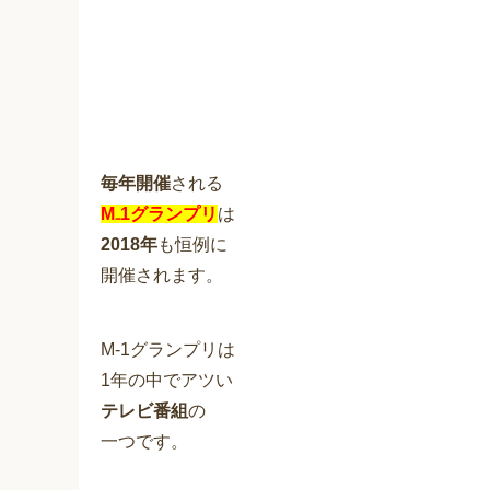
毎年開催
される
M₋1グランプリ
は
2018年
も恒例に
開催されます。
M-1グランプリは
1年の中でアツい
テレビ番組
の
一つです。