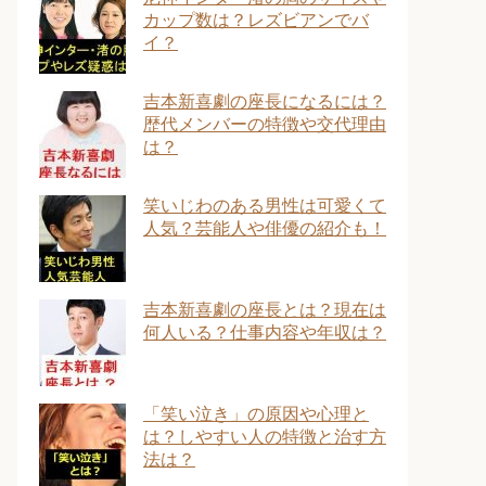
カップ数は？レズビアンでバ
イ？
吉本新喜劇の座長になるには？
歴代メンバーの特徴や交代理由
は？
笑いじわのある男性は可愛くて
人気？芸能人や俳優の紹介も！
吉本新喜劇の座長とは？現在は
何人いる？仕事内容や年収は？
「笑い泣き」の原因や心理と
は？しやすい人の特徴と治す方
法は？