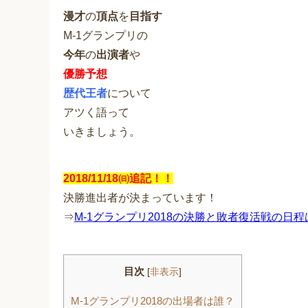
漫才
の
頂点
を
目指す
M-1グランプリの
今年
の
出演者
や
優勝予想
歴代王者
について
アツく語って
いきましょう。
2018/11/18㈰追記！！
決勝進出者が決まっています！
⇒
M-1グランプリ2018の決勝と敗者復活戦の日
目次
[
非表示
]
M-1グランプリ2018の出場者は誰？