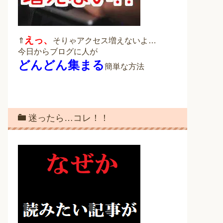
えっ、
⇑
そりゃアクセス増えないよ…
今日からブログに人が
どんどん集まる
簡単な方法
迷ったら…コレ！！