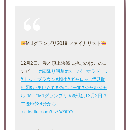
M-1グランプリ2018 ファイナリスト
12月2日、漫才頂上決戦に挑むのはこのコ
ンビ！！
#霜降り明星
#スーパーマラドーナ
#トム・ブラウン
#和牛
#ギャロップ
#見取
り図
#かまいたち
#ゆにばーす
#ジャルジャ
ル
#M1
#M1グランプリ
#決戦は12月2日
#
午後6時34分から
pic.twitter.com/hlzVyZiFQl