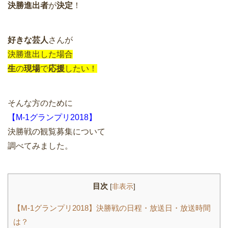
決勝進出者
が
決定
！
好きな芸人
さんが
決勝進出した場合
生
の
現場
で
応援
したい！
そんな方のために
【M-1グランプリ2018】
決勝戦の観覧募集について
調べてみました。
目次
[
非表示
]
【M-1グランプリ2018】決勝戦の日程・放送日・放送時間
は？