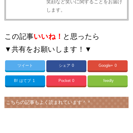
笑顔など笑いに関することをお届け
します。
この記事
いいね！
と思ったら
▼共有をお願いします！▼
ツイート
シェア
0
Google+
0
B!
はてブ
1
Pocket
0
feedly
こちらの記事もよく読まれています＾＾