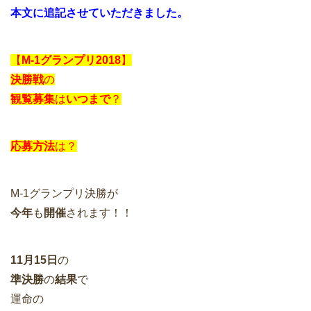
本文に追記させていただきました。
【
M-1グランプリ2018
】
決勝戦
の
観覧募集
は
いつまで
？
応募方法
は？
M-1グランプリ決勝が
今年
も
開催
されます！！
11月15日
の
準決勝
の
結果
で
運命の