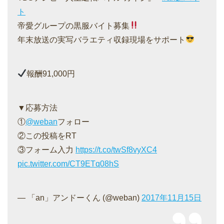
ト
帝愛グループの黒服バイト募集
年末放送の実写バラエティ収録現場をサポート
報酬91,000円
▼応募方法
①
@weban
フォロー
②この投稿をRT
③フォーム入力
https://t.co/twSf8vyXC4
pic.twitter.com/CT9ETq08hS
— 「an」アンドーくん (@weban)
2017年11月15日