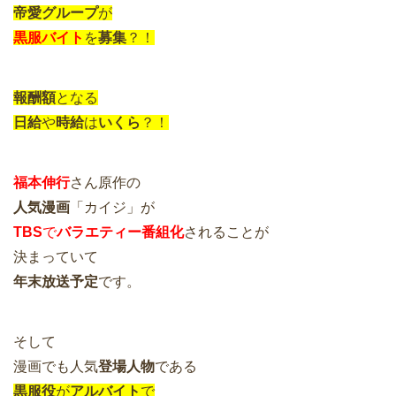
帝愛グループ
が
黒服バイト
を
募集
？！
報酬額
となる
日給
や
時給
は
いくら
？！
福本伸行
さん原作の
人気漫画
「カイジ」が
TBS
で
バラエティー番組化
されることが
決まっていて
年末放送予定
です。
そして
漫画でも人気
登場人物
である
黒服役
が
アルバイト
で