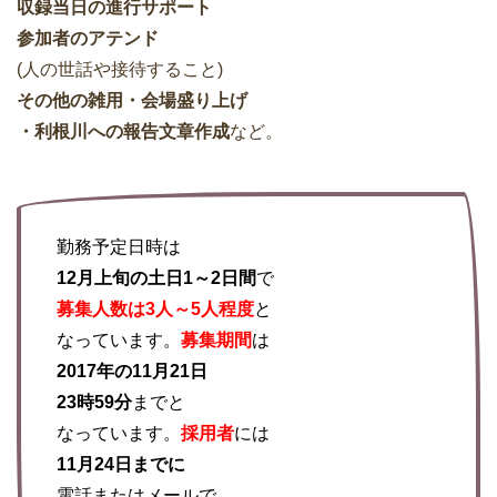
収録当日の進行サポート
参加者のアテンド
(人の世話や接待すること)
その他の雑用・会場盛り上げ
・利根川への報告文章作成
など。
勤務予定日時は
12月上旬の土日1～2日間
で
募集人数は3人～5人程度
と
なっています。
募集期間
は
2017年の11月21日
23時59分
までと
なっています。
採用者
には
11月24日までに
電話またはメールで