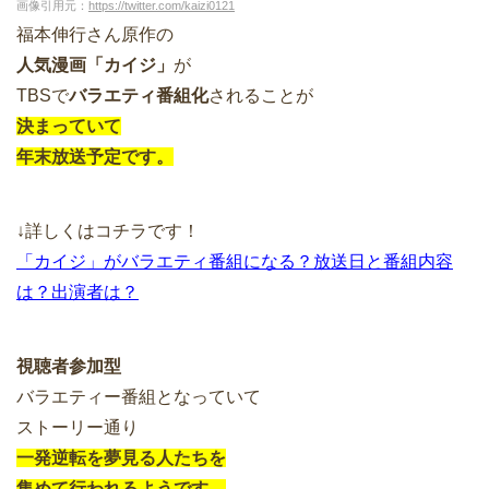
画像引用元：
https://twitter.com/kaizi0121
福本伸行さん原作の
人気漫画「カイジ」
が
TBSで
バラエティ番組化
されることが
決まっていて
年末放送予定です。
↓詳しくはコチラです！
「カイジ」がバラエティ番組になる？放送日と番組内容
は？出演者は？
視聴者参加型
バラエティー番組となっていて
ストーリー通り
一発逆転を夢見る人たちを
集めて行われるようです。