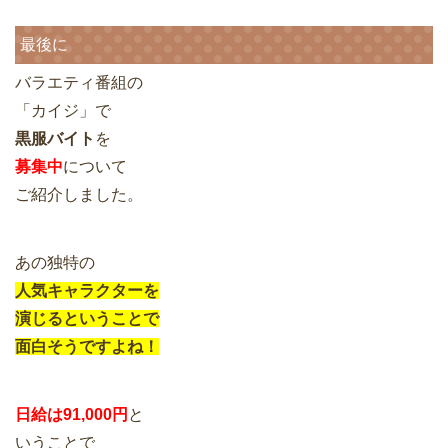
最後に
バラエティ番組の
「カイジ」で
黒服バイト
を
募集中
について
ご紹介しました。
あの独特の
人気キャラクターを
演じるということで
面白そうですよね！
日給は91,000円
と
いうことで