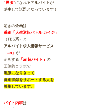
“黒服”
になれるアルバイトが
誕生して話題となっています！
驚きの
企画
は
番組「人生逆転バトル カイジ」
（TBS系）と
アルバイト求人情報サービス
「an」
が
企画する
「an超バイト」
の
圧倒的コラボで
黒服になりきって
番組収録をサポートする人を
募集しています。
バイト内容
は