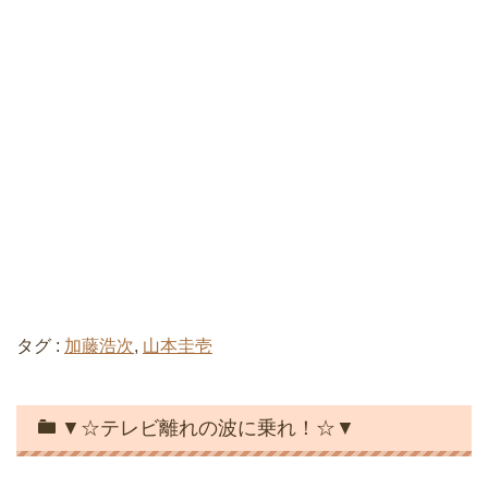
タグ :
加藤浩次
,
山本圭壱
▼☆テレビ離れの波に乗れ！☆▼