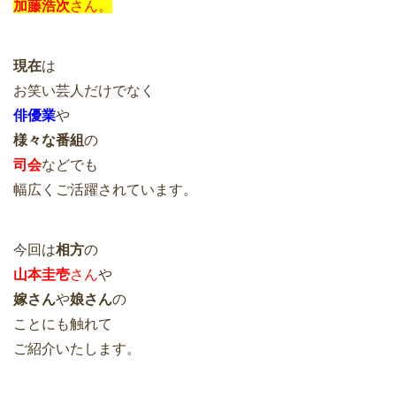
加藤浩次
さん。
現在
は
お笑い芸人だけでなく
俳優業
や
様々な番組
の
司会
などでも
幅広くご活躍されています。
今回は
相方
の
山本圭壱
さん
や
嫁さん
や
娘さん
の
ことにも触れて
ご紹介いたします。