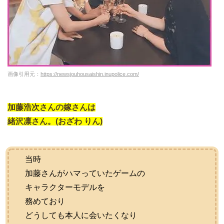
画像引用元：
https://newsjouhousaishin.inupolice.com/
加藤浩次さんの嫁さんは
緒沢凛さん。(おざわ りん)
当時
加藤さんがハマっていたゲームの
キャラクターモデルを
務めており
どうしても本人に会いたくなり