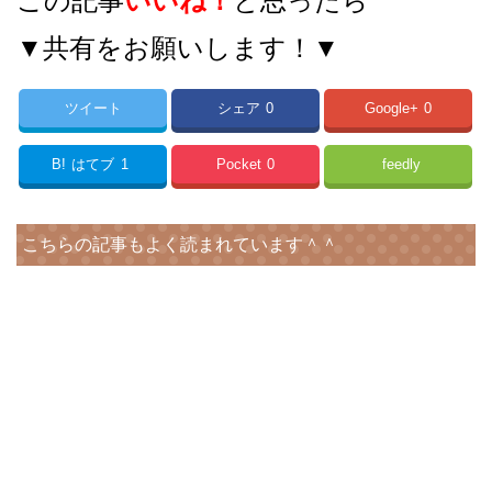
この記事
いいね！
と思ったら
▼共有をお願いします！▼
ツイート
シェア
0
Google+
0
B!
はてブ
1
Pocket
0
feedly
こちらの記事もよく読まれています＾＾