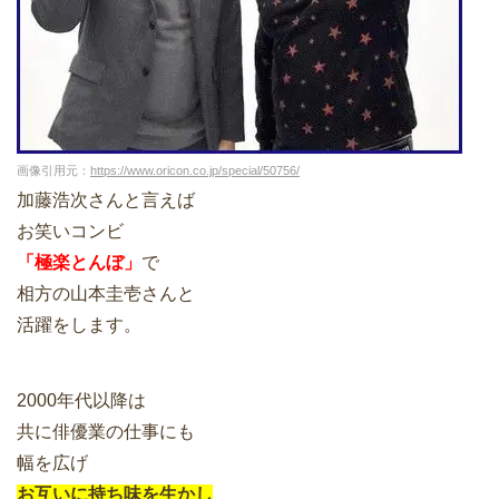
画像引用元：
https://www.oricon.co.jp/special/50756/
加藤浩次さんと言えば
お笑いコンビ
「極楽とんぼ」
で
相方の山本圭壱さんと
活躍をします。
2000年代以降は
共に俳優業の仕事にも
幅を広げ
お互いに持ち味を生かし