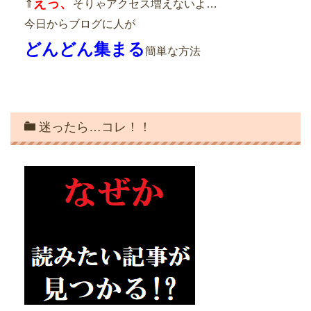
えっ、
⇑
そりゃアクセス増えないよ…
今日からブログに人が
どんどん集まる
簡単な方法
迷ったら…コレ！！