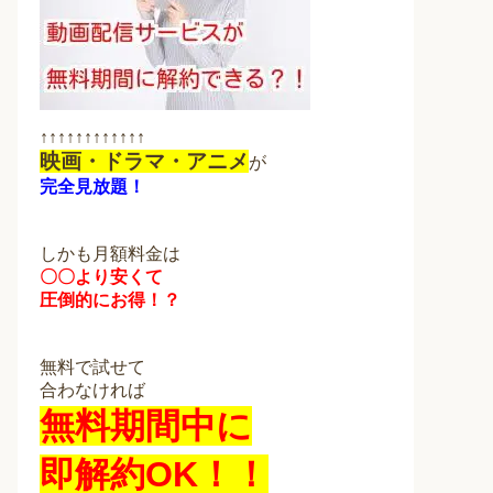
↑↑↑↑↑↑↑↑↑↑↑↑
映画・ドラマ・アニメ
が
完全見放題！
しかも月額料金は
〇〇より安くて
圧倒的にお得！？
無料で試せて
合わなければ
無料期間中に
即解約OK！！