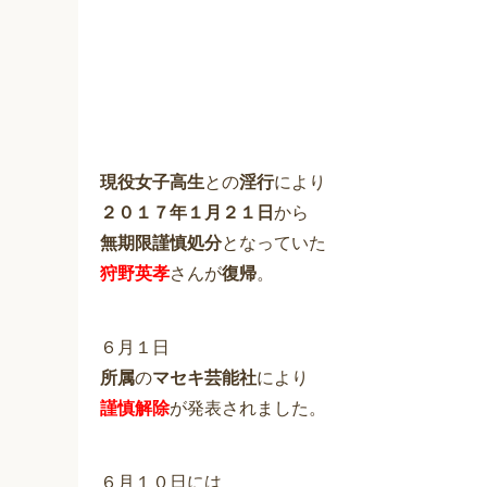
現役女子高生
との
淫行
により
２０１７年１月２１日
から
無期限謹慎処分
となっていた
狩野英孝
さんが
復帰
。
６月１日
所属
の
マセキ芸能社
により
謹慎解除
が発表されました。
６月１０日には