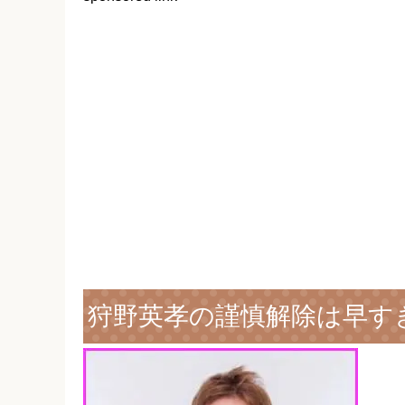
狩野英孝の謹慎解除は早す