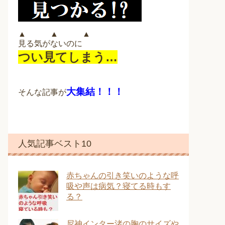
▲ ▲ ▲
見る気がないのに
つい見てしまう…
大集結！！！
そんな記事が
人気記事ベスト10
赤ちゃんの引き笑いのような呼
吸や声は病気？寝てる時もす
る？
尼神インター渚の胸のサイズや