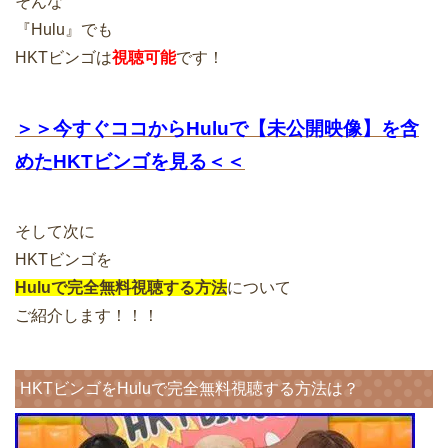
そんな
『Hulu』でも
HKTビンゴは
視聴可能
です！
＞＞今すぐココからHuluで【未公開映像】を含
めたHKTビンゴを見る＜＜
そして次に
HKTビンゴを
Huluで完全無料視聴する方法
について
ご紹介します！！！
HKTビンゴをHuluで完全無料視聴する方法は？