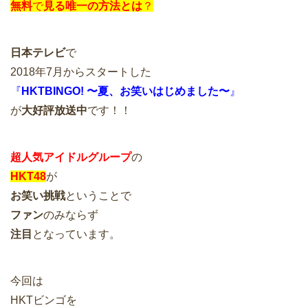
無料
で
見る唯一の方法とは
？
日本テレビ
で
2018年7月からスタートした
『
HKTBINGO! 〜夏、お笑いはじめました〜
』
が
大好評放送中
です！！
超人気アイドルグループ
の
HKT48
が
お笑い挑戦
ということで
ファン
のみならず
注目
となっています。
今回は
HKTビンゴを