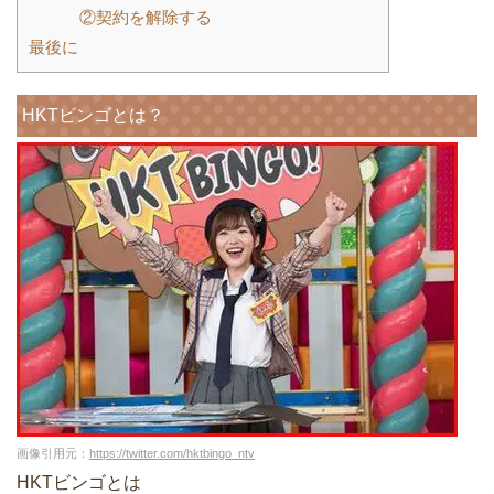
②契約を解除する
最後に
HKTビンゴとは？
画像引用元：
https://twitter.com/hktbingo_ntv
HKTビンゴとは