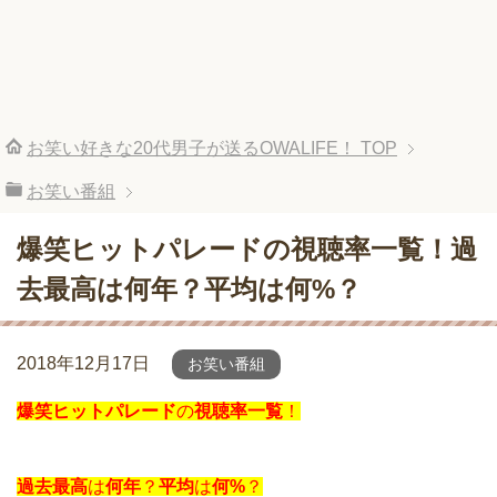
お笑い好きな20代男子が送るOWALIFE！
TOP
お笑い番組
爆笑ヒットパレードの視聴率一覧！過
去最高は何年？平均は何%？
2018年12月17日
お笑い番組
爆笑ヒットパレード
の
視聴率一覧
！
過去最高
は
何年
？
平均
は
何%
？