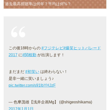
過去最高視聴率は何年？平均は何%？
この後18時からの
#フジテレビ
#爆笑ヒットパレード
2017
に
#関根勤
が出演します！
まだまだ
#初笑い
は終わらない！
是非一緒に笑いましょう♪
pic.twitter.com/s91lbYHJzF
— 色摩茂雄【浅井企画Mg】 (@shigeoshikama)
2017年1月1日