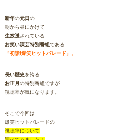
新年
の
元日
の
朝から昼にかけて
生放送
されている
お笑い演芸特別番組
である
『
初詣!爆笑ヒットパレード
』。
長い歴史
を誇る
お正月
の特別番組ですが
視聴率が気になります。
そこで今回は
爆笑ヒットパレードの
視聴率について
調べてみました！